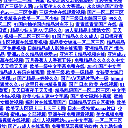
桃
|
欧美一二三国产视频
|
欧美老熟女老熟妇极品
|
年轻夫妻免费
国产三级伊人网
|
av首页伊人久久大香蕉av
|
永久综合国产欧美
色av一二三区免费
|
三级尤物在线观看视频
|
国产一区二区三区
欧美精品在欧美一区二区少妇
|
国产三级日本韩国三级
|
99久久
区二区
|
91国内揄拍国内精品对白不卡
|
青青草青青国产在线
|
超
日逼
|
精品少妇人妻AV无码久久
|
69人妻精品丰满熟女区
|
天天
论
|
视频一区二区三区三州
|
91国产精品久久久成人
|
日日摸夜夜
韩专区视频在线观看视频
|
极品美女销魂一区二区三区
|
精品极品
二区免费视频
|
日韩精品成人影院在线观看
|
亚洲精品 国产 懂色
品
|
亚洲av久久精品狠狠爱av
|
亚洲不卡精品视频在线
|
亚洲成av
幕在线视频
|
五月香蕉人人香蕉五婷
|
免费精品久久久久久中文
天天插天天爽
|
欧美一级中文字幕免费在线
|
209年国产中文字
精品成人有码在线观看
|
欧美三级,欧美一级精品
|
女孩要大鸡巴
美腿av
|
国产精品av婷婷久久
|
国产AⅤ无码片毛片一级
|
hitomi
狠禁久久yy
|
这里只有99精品最新
|
国产 日本 欧美 在线视频
|
91
站黄页
|
天天日夜夜干天天操
|
精品乱码国产一区二区三区
|
中文字
少妇s视频
|
欧美少妇人妻中文字幕
|
国产美女福利小视频
|
蜜桃
女颜射视频
|
福利片在线观看国产
|
日韩精品无码专区蜜桃
|
欧美
添
|
欧美无人区码卡二卡卡三卡四
|
日本一级特黄aaaaa片口
|
少
福利
|
蜜桃vlog全部视频
|
亚洲午夜免费观看视频
|
美女视频免费
高清视频在线视频
|
成年人视频网站www中文字幕
|
一区二区三区
播放
|
国产av成人在线观看
|
免费看瑟瑟视频的软件
|
九九熟妇偷