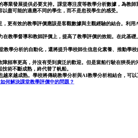
們的專業發展提供必要支持。課堂專注度等教學分析數據，為教師
容以盡可能的適應不同的學生，而不是忽視學生的感受。
足，更有效的教學評價應該是客觀數據與主觀經驗的結合。利用A
精力在教學督導和教師評價上，提高了教學評價的效能。在此基礎
課堂教學分析的自動化，還將提升學校師生信息化素養、推動學校
故障頻率更高，并沒有受到廣泛的歡迎。但是當船行駛在狹長的
船技術不斷成熟，終代替了帆船。
也越來越成熟。學校將傳統教學分析與AI教學分析相結合，可
I如何解決課堂教學評價中的問題？