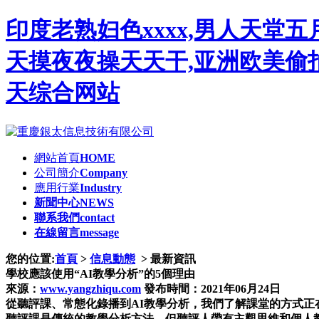
印度老熟妇色xxxx,男人天堂
天摸夜夜操天天干,亚洲欧美偷拍
天综合网站
網站首頁
HOME
公司簡介
Company
應用行業
Industry
新聞中心
NEWS
聯系我們
contact
在線留言
message
您的位置:
首頁
>
信息動態
> 最新資訊
學校應該使用“AI教學分析”的5個理由
來源：
www.yangzhiqu.com
發布時間：2021年06月24日
從聽評課、常態化錄播到AI教學分析，我們了解課堂的方式正
聽評課是傳統的教學分析方法，但聽評人帶有主觀思維和個人