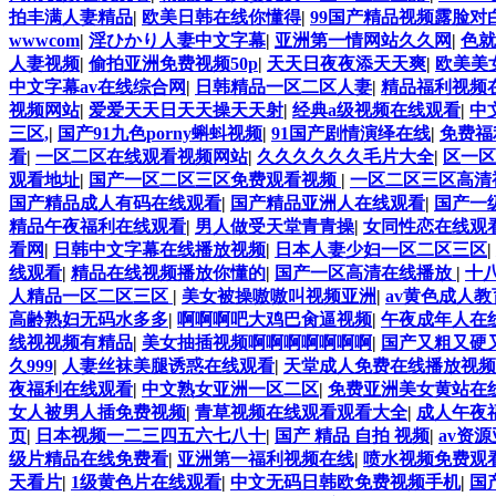
拍丰满人妻精品
|
欧美日韩在线你懂得
|
99国产精品视频露脸对
wwwcom
|
淫ひかり人妻中文字幕
|
亚洲第一情网站久久网
|
色就
人妻视频
|
偷拍亚洲免费视频50p
|
天天日夜夜添天天爽
|
欧美美
中文字幕av在线综合网
|
日韩精品一区二区人妻
|
精品福利视频
视频网站
|
爱爱天天日天天操天天射
|
经典a级视频在线观看
|
中
三区,
|
国产91九色porny蝌蚪视频
|
91国产剧情演绎在线
|
免费福
看
|
一区二区在线观看视频网站
|
久久久久久久毛片大全
|
区一区
观看地址
|
国产一区二区三区免费观看视频
|
一区二区三区高清
国产精品成人有码在线观看
|
国产精品亚洲人在线观看
|
国产一
精品午夜福利在线观看
|
男人做受天堂青青操
|
女同性恋在线观
看网
|
日韩中文字幕在线播放视频
|
日本人妻少妇一区二区三区
|
线观看
|
精品在线视频播放你懂的
|
国产一区高清在线播放
|
十
人精品一区二区三区
|
美女被操嗷嗷叫视频亚洲
|
av黄色成人
高齢熟妇无码水多多
|
啊啊啊吧大鸡巴肏逼视频
|
午夜成年人在
线视视频有精品
|
美女抽插视频啊啊啊啊啊啊啊
|
国产又粗又硬
久999
|
人妻丝袜美腿诱惑在线观看
|
天堂成人免费在线播放视频
夜福利在线观看
|
中文熟女亚洲一区二区
|
免费亚洲美女黄站在
女人被男人插免费视频
|
青草视频在线观看观看大全
|
成人午夜
页
|
日本视频一二三四五六七八十
|
国产 精品 自拍 视频
|
av资
级片精品在线免费看
|
亚洲第一福利视频在线
|
喷水视频免费观
天看片
|
1级黄色片在线观看
|
中文无码日韩欧免费视频手机
|
国