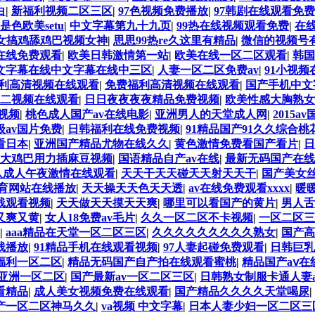
白
|
新福利视频二区三区
|
97色视频免费播放
|
97韩剧在线观看免费
是色欧美setu
|
中文字幕第九十九页
|
99热在线视频观看免费
|
在
女搞鸡舔鸡巴视频女神
|
思思99热re久这里有精品
|
微信的视频号
在线免费观看
|
欧美日韩激情第一站
|
欧美在线一区二区观看
|
韩国
文字幕在线中文字幕在线中三区
|
人妻一区二区免费av
|
91小视频
利高清视频在线观看
|
免费福利高清视频在线观看
|
国产手机中文
二视频在线观看
|
日日夜夜夜夜精品免费视频
|
欧美性感大胸熟女
视频
|
桃色成人国产av在线电影
|
亚洲男人的天堂成人网
|
2015a
级av国片免费
|
日韩福利在线免费视频
|
91精品国产91久久综合桃
看日本
|
亚洲国产精品尤物在线久久
|
黄色激情免费看国产看片
|
日
大鸡巴用力插麻豆视频
|
国语精品自产av在线
|
最新无码国产在线
八成人午夜激情在线观看
|
天天干天天碰天天射天天干
|
国产美女
教育网站在线播放
|
天天操天天色天天透
|
av在线免费观看xxxx
|
暖
线观看视频
|
天天做天天摸天天爽
|
哪里可以看国产的黄片
|
男人
又爽又黄
|
女人18免费av毛片
|
久久一区二区不卡视频
|
一区二区三
|
aaa精品在天堂一区二区三区
|
久久久久久久久久久熟女
|
国产高
线播放
|
91精品手机在线观看视频
|
97人妻起碰免费观看
|
日韩巨乳
福利一区二区
|
精品无码国产自产拍在线观看蜜桃
|
精品国产aⅴ在
源亚洲一区二区
|
国产最新av一区二区三区
|
日韩熟女制服卡通人妻a
看精品
|
成人美女视频免费在线观看
|
国产精品久久久久天堂喝尿
|
产一区二区神马久久
|
va视频 中文字幕
|
日本人妻少妇一区二区三