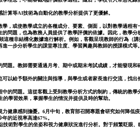
感計算等AI技術為自動化的教學分析提供了更優解。
教學，或使教學成立的各種成分、要素、側面，以對教學過程有
在的問題，也為教務人員提供了教學評價的依據。因此，教學分
視頻這種非結構化數據進行解析。例如，客觀呈現教師的行為（
再進一步分析學生的課堂專注度、學習興趣與教師的授課模式等
的問題。教師需要通過月考、期中或期末考試成績，才能發現和
也可以給予額外的關注與指導，與學生或者家長進行交流，找出
程中的問題。這從客觀上受到教學分析方式的制約，傳統的教學
學生的學習效果，掌握學生的情況并提供及時的幫助。
視力健康感到擔憂。6月中旬，教育部召開專題會研究如何降低
年的近視率高達67%。
鍵點技術對學生的坐姿和視力健康狀況進行分析。對于頻繁眨眼、