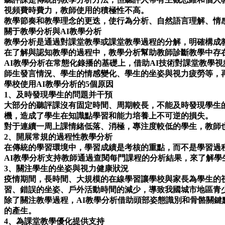
視頻費時費力，教師使用的積極性不高。
教學節奏和教學理念的更迭，使行為分析、自然語言理解、情
關于教學分析與AI教學分析
教學分析是通過對課堂教學或課堂教學過程的分解，明確構成
在了解與認知教學的過程中，教學分析幫助教師診斷教學中存
AI教學分析在常態化錄播的基礎上，借助AI技術對課堂教學
師生發言情況、學生的情感變化、學生的坐姿與視力疲勞等，
學校使用AI教學分析的5個原因
1、及時發現學生的問題并干預
大部分的聽評課沒有固定時間、周期較長，不能及時發現學生
機，造成了學生在知識點學習和能力培養上不可逆的損失。
對于連續一周上課情緒低落、消極，專注度較低的學生，教師
2、開展常規的過程性教學分析
在傳統的學習環境中，學習成績是考核的重點，而不是學習過
AI教學分析支持教師通過查閱每門課程的分析結果，來了解
3、關注學生的坐姿與視力健康狀況
疫情期間，長時間、大規模的在線學習讓學校與家長為學生的
習、錯誤的坐姿、戶外活動時間的減少，導致我國城市地區青少
除了關注教學過程，AI教學分析借助頭部姿態識別和骨骼關
的產生。
4、為課堂教學優化提供支持