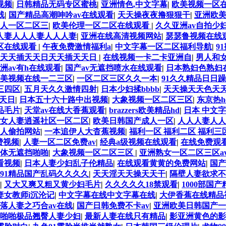
视频
|
日韩精品无码专区蜜桃
|
亚洲情色,中文字幕
|
欧美视频一区
线
|
国产精品高潮呻吟av在线观看
|
天天操夜夜撸狠狠干
|
亚洲欧
人一区二区三
|
欧美伦理一区二区在线观看
|
久久亚洲av自拍少
人妻人人人妻人人人妻
|
亚洲在线高清视频网站
|
瑟瑟鲁视频在线
二区在线观看
|
午夜免费激情福利a
|
中文字幕一区二区福利导航
|
9
天天插天天日天天插天天日
|
在线视频一卡二卡亚洲自
|
男人和
洲av有h在线观看
|
国产av无遮挡喷水在线观看
|
日本熟妇色熟妇
美视频在线一二三区
|
一区二区三区久久一本
|
91久久精品日日
三四区
|
五月天久久激情四射
|
日本少妇揉bbbb
|
天天操天天色天
天日
|
日本五十六十路中出视频
|
大象视频一区二区三区
|
东京热h
品毛片
|
天堂av在线大香蕉观看
|
brazzers欧美精品hd
|
日本 中文字
女人妻逍遥社区一区二区
|
欧美日韩国产成人一区
|
人人人妻人人
成人偷拍网站
|
一本追伊人大杳蕉视频
|
福利一区 福利二区 福利三
费视频
|
人妻一区二区免费av
|
经典a级视频在线观看
|
在线免费观
体无遮挡啪啪
|
大象视频一区二区三区
|
亚洲熟女一区二区三区a
看视频
|
日本人妻少妇乱子伦精品
|
在线观看黄黄的免费网站
|
国产
91精品国产乱码久久久久
|
天天淫天天操天天干
|
隔壁人妻欲求不
|
又大又爽又粗又黄少妇毛片
|
久久久久久18禁观看
|
1000部国
妻女教师i沉沦记
|
中文字幕在线中文字幕在线
|
大伊香蕉在线精品
落人妻之巧合av在线
|
国产日韩免费不卡av
|
亚洲欧美日韩国产一
啪啪极品翘臀人妻少妇
|
最新人妻在线只有精品
|
影亚洲黄色的影