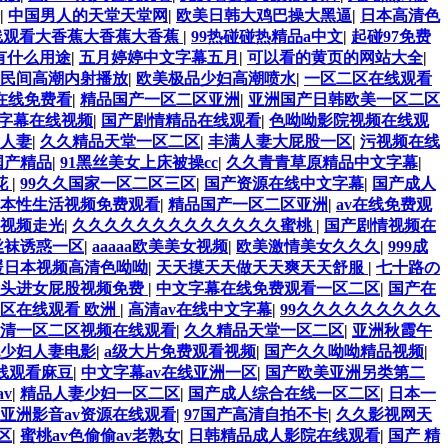
|
中国男人的天堂天堂网
|
欧美日韩大鸡巴操大黑逼
|
日本高清色
线观看大香蕉大香蕉大香蕉
|
99热碰碰热精品a中文
|
起碰97免费
有什么用途
|
五月婷婷中文字幕五月
|
可以看的黄页的网站大全
|
民间高潮内射播放
|
欧美极品少妇高潮喷水
|
一区二区在线观看
在线免费看
|
精品国产一区二区亚洲
|
亚洲国产日韩欧美一区二区
字幕在线视频
|
国产剧情精品在线观看
|
色呦呦影院视频在线观
人妻
|
久久精品天堂一区二区
|
丰满人妻大屁股一区
|
污视频在线
v国产精品
|
91黑丝美女上床被操cc
|
久久青青草原精品中文字幕
|
花
|
99久久国家一区二区三区
|
国产资源在线中文字幕
|
国产成人
本性生活视频免费观看
|
精品国产一区二区亚洲
|
av在线免费观
视频走光
|
久久久久久久久久久久久久久蜜桃
|
国产剧情视频在
丝袜诱惑一区
|
aaaaa欧美美女视频
|
欧美激情美女久久久
|
999成
暖日本视频高清色呦呦
|
天天摸天天做天天爽天天舒服
|
七十路の
舌头进女屁股视频免费
|
中文字幕在线免费观看一区二区
|
国产在
区在线观看 欧洲
|
高清av在线中文字幕
|
99久久久久久久久久久
清一区二区视频在线观看
|
久久精品天堂一区二区
|
亚洲秋霞午
少妇人妻电影
|
a级大片免费观看视频
|
国产久久呦呦精品视频
|
线观看麻豆
|
中文字幕av在线亚洲一区
|
国产欧美亚洲另类第二
v
|
精品人妻少妇一区二区
|
国产成人综合在线一区二区
|
日本一
亚洲影音av资源在线观看
|
97国产高清自拍不卡
|
久久影视网天
区
|
蜜桃av色偷偷av老熟女
|
日韩精品成人影院在线观看
|
国产 精