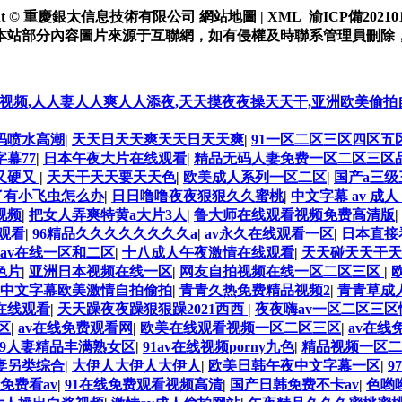
ight © 重慶銀太信息技術有限公司 網站地圖 | XML
渝ICP備202101
本站部分內容圖片來源于互聯網，如有侵權及時聯系管理員刪除
爽视频,人人妻人人爽人人添夜,天天摸夜夜操天天干,亚洲欧美偷拍
码喷水高潮
|
天天日天天爽天天日天天爽
|
91一区二区三区四区五
幕77
|
日本午夜大片在线观看
|
精品无码人妻免费一区二区三区
又硬又
|
天天干天天要天天色
|
欧美成人系列一区二区
|
国产a三
了有小飞虫怎么办
|
日日噜噜夜夜狠狠久久蜜桃
|
中文字幕 av 成人
视频
|
把女人弄爽特黄a大片3人
|
鲁大师在线观看视频免费高清版
|
观看
|
96精品久久久久久久久久a
|
av永久在线观看一区
|
日本直接
av在线一区和二区
|
十八成人午夜激情在线观看
|
天天碰天天干天
色片
|
亚洲日本视频在线一区
|
网友自拍视频在线一区二区三区
|
中文字幕欧美激情自拍偷拍
|
青青久热免费精品视频2
|
青青草成
在线观看
|
天天躁夜夜躁狠狠躁2021西西
|
夜夜嗨av一区二区三区
区
|
av在线免费观看网
|
欧美在线观看视频一区二区三区
|
av在线
69人妻精品丰满熟女区
|
91av在线视频porny九色
|
精品视频一区二
妻另类综合
|
大伊人大伊人大伊人
|
欧美日韩午夜中文字幕一区
|
9
免费看av
|
91在线免费观看视频高清
|
国产日韩免费不卡av
|
色哟