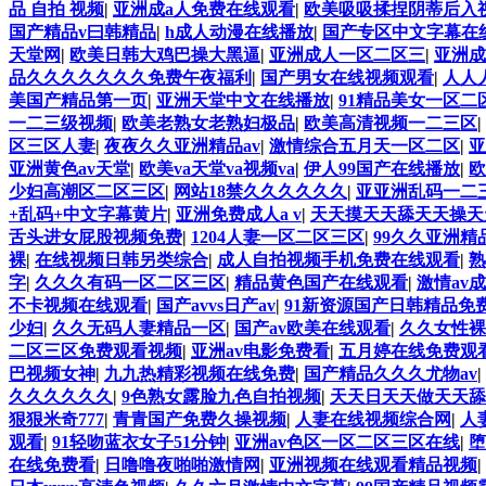
品 自拍 视频
|
亚洲成a人免费在线观看
|
欧美吸吸揉捏阴蒂后入
国产精品v曰韩精品
|
h成人动漫在线播放
|
国产专区中文字幕在
天堂网
|
欧美日韩大鸡巴操大黑逼
|
亚洲成人一区二区三
|
亚洲成
品久久久久久久久免费午夜福利
|
国产男女在线视频观看
|
人人
美国产精品第一页
|
亚洲天堂中文在线播放
|
91精品美女一区
一二三级视频
|
欧美老熟女老熟妇极品
|
欧美高清视频一二三区
|
区三区人妻
|
夜夜久久亚洲精品av
|
激情综合五月天一区二区
|
亚
亚洲黄色av天堂
|
欧美va天堂va视频va
|
伊人99国产在线播放
|
欧
少妇高潮区二区三区
|
网站18禁久久久久久久
|
亚亚洲乱码一二
+乱码+中文字幕黄片
|
亚洲免费成人a v
|
天天摸天天舔天天操天
舌头进女屁股视频免费
|
1204人妻一区二区三区
|
99久久亚洲精
裸
|
在线视频日韩另类综合
|
成人自拍视频手机免费在线观看
|
熟
字
|
久久久有码一区二区三区
|
精品黄色国产在线观看
|
激情av
不卡视频在线观看
|
国产avvs日产av
|
91新资源国产日韩精品免
少妇
|
久久无码人妻精品一区
|
国产av欧美在线观看
|
久久女性裸
二区三区免费观看视频
|
亚洲av电影免费看
|
五月婷在线免费观
巴视频女神
|
九九热精彩视频在线免费
|
国产精品久久久尤物av
|
久久久久久久
|
9色熟女露脸九色自拍视频
|
天天日天天做天天舔
狠狠米奇777
|
青青国产免费久操视频
|
人妻在线视频综合网
|
人
观看
|
91轻吻蓝衣女子51分钟
|
亚洲av色区一区二区三区在线
|
堕
在线免费看
|
日噜噜夜啪啪激情网
|
亚洲视频在线观看精品视频
|