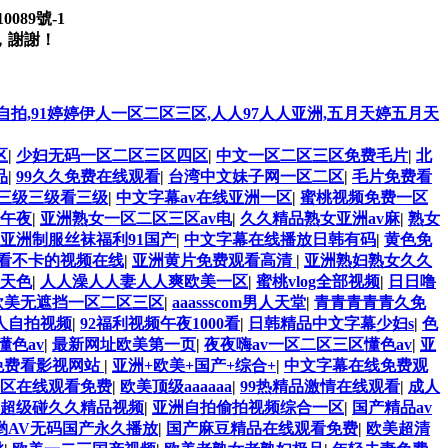
0089號-1
，謝謝！
自拍,91婷婷伊人一区二区三区,人人97人人亚洲,五月天婷五月天
区
|
少妇无码一区二区三区四区
|
中文一区二区三区免费毛片
|
北
品
|
99久久免费在线观看
|
台湾中文妹子网一区二区
|
毛片免费看
级三级三级看三级
|
中文字幕av在线亚洲一区
|
蜜桃视频免费一区
 午夜
|
亚洲熟女一区二区三区av电
|
久久精品熟女亚洲av麻
|
熟女
亚洲制服丝袜福利91国产
|
中文字幕在线播放日韩有码
|
黄色免
看不卡的视频在线
|
亚洲黄片免费观看高清
|
亚洲熟妇熟女久久
天色
|
人人澡人人妻人人爽欧美一区
|
蜜桃vlog全部视频
|
日日噜
欧美无遮挡一区二区三区
|
aaassscom男人天堂
|
青青青青青久免
人自拍视频
|
92福利视频午夜1000看
|
日韩精品中文字幕少妇s
|
色
懂色av
|
最新网址欧美第一页
|
夜夜嗨av一区二区三区懂色av
|
亚
免费看影视网站
|
亚洲+欧美+国产+综合+
|
中文字幕在线免费观
区在线观看免费
|
欧美顶级aaaaaa
|
99热精品激情在线观看
|
成人
7超级碰久久精品视频
|
亚洲自拍偷拍视频综合一区
|
国产精品av
哟AV无码国产永久播放
|
国产麻豆精品在线观看免费
|
欧美超清