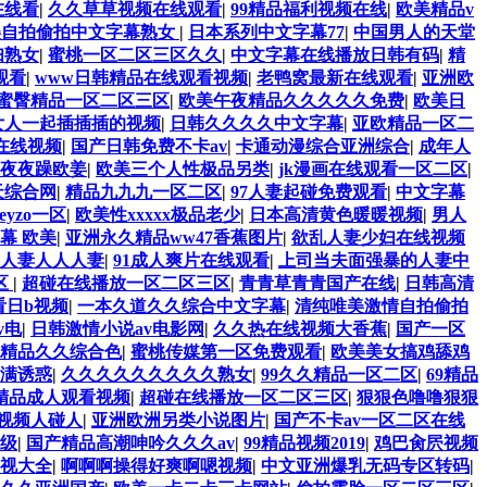
在线看
|
久久草草视频在线观看
|
99精品福利视频在线
|
欧美精品v
美自拍偷拍中文字幕熟女
|
日本系列中文字幕77
|
中国男人的天堂
妇熟女
|
蜜桃一区二区三区久久
|
中文字幕在线播放日韩有码
|
精
观看
|
www日韩精品在线观看视频
|
老鸭窝最新在线观看
|
亚洲欧
1蜜臀精品一区二区三区
|
欧美午夜精品久久久久久免费
|
欧美日
女人一起插插插的视频
|
日韩久久久久中文字幕
|
亚欧精品一区二
在线视频
|
国产日韩免费不卡av
|
卡通动漫综合亚洲综合
|
成年人
躁夜夜躁欧姜
|
欧美三个人性极品另类
|
jk漫画在线观看一区二区
|
天综合网
|
精品九九九一区二区
|
97人妻起碰免费观看
|
中文字幕
eyzo一区
|
欧美性xxxxx极品老少
|
日本高清黄色暖暖视频
|
男人
幕 欧美
|
亚洲永久精品ww47香蕉图片
|
欲乱人妻少妇在线视频
人妻人人人妻
|
91成人爽片在线观看
|
上司当夫面强暴的人妻中
区
|
超碰在线播放一区二区三区
|
青青草青青国产在线
|
日韩高清
看日b视频
|
一本久道久久综合中文字幕
|
清纯唯美激情自拍偷拍
v电
|
日韩激情小说av电影网
|
久久热在线视频大香蕉
|
国产一区
精品久久综合色
|
蜜桃传媒第一区免费观看
|
欧美美女搞鸡舔鸡
满诱惑
|
久久久久久久久久久熟女
|
99久久精品一区二区
|
69精品
产精品成人观看视频
|
超碰在线播放一区二区三区
|
狠狠色噜噜狠狠
视频人碰人
|
亚洲欧洲另类小说图片
|
国产不卡av一区二区在线
级
|
国产精品高潮呻吟久久久av
|
99精品视频2019
|
鸡巴肏屄视频
视大全
|
啊啊啊操得好爽啊嗯视频
|
中文亚洲爆乳无码专区转码
|