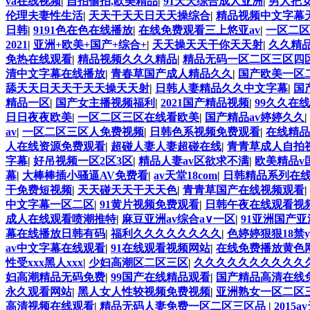
va在线视频
|
自拍偷拍,欧美精品
|
91天天综合成人亚洲
|
男人把
伦理夫妻性生活
|
天天干天天日天天操综合
|
精品视频中文字幕
日韩
|
9191色在色在线播放
|
在线免费观看三上悠亚av
|
一区二区
2021
|
亚洲+欧美+国产+综合+
|
天天操天天干你天天射
|
久久精
免热在线观看
|
精品视频久久久精品
|
精品无码一区二区三区四
清中文字幕在线播放
|
青春草国产成人精品久久
|
国产欧美一区
舔天天日天天干天天操天天射
|
日韩人妻精品久久中文字幕
|
国
精品一区
|
国产女主播视频福利
|
2021国产精品视频
|
99久久在
日日夜夜欧美
|
一区二区三区在线看欧美
|
国产精品av婷婷久久
|
av
|
一区二区三区人免费视频
|
日韩色系视频免费观看
|
在线精品
人在线资源免费观看
|
超碰人妻人妻超碰在线
|
青青草成人自拍
字幕
|
好吊视频一区2区3区
|
精品人妻av区欲求不满
|
欧美精品v
幕
|
大棒棒插小骚逼AV免费看
|
av天堂18com
|
日韩精品系列在
干免费短视频
|
天天碰天天干天天色
|
青青草国产在线视频观看
|
中文字幕一区二区
|
91黄片视频免费观看
|
日韩午夜在线观看视
成人在线观看喷潮推特
|
麻豆亚洲av综合a∨一区
|
91亚洲国产
幕在线播放日韩有码
|
福利久久久久久久久久
|
色婷婷狠狠18禁y
av中文字幕在线观看
|
91在线观看视频网站
|
在线免费播放黄色
性受xxx黑人xxx
|
少妇高潮区二区三区
|
久久久久久久久久久久
妇高潮精品无码免费
|
99国产在线精品观看
|
国产精品高清在线
永久观看网站
|
黑人女人性较视频免费视频
|
亚洲熟女一区二区三
高清视频在线观看
|
精品无码人妻免费一区二区三区品
|
2015