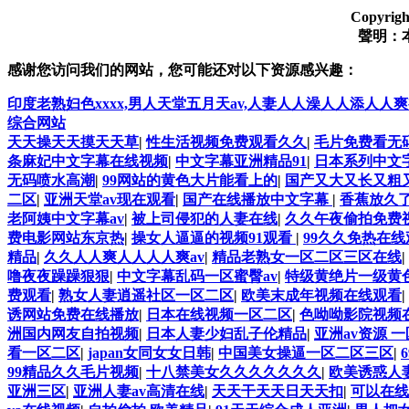
Copyr
聲明：
感谢您访问我们的网站，您可能还对以下资源感兴趣：
印度老熟妇色xxxx,男人天堂五月天av,人妻人人澡人人添人人
综合网站
天天操天天摸天天草
|
性生活视频免费观看久久
|
毛片免费看无
条麻妃中文字幕在线视频
|
中文字幕亚洲精品91
|
日本系列中文字
无码喷水高潮
|
99网站的黄色大片能看上的
|
国产又大又长又粗
二区
|
亚洲天堂av现在观看
|
国产在线播放中文字幕
|
香蕉放久
老阿姨中文字幕av
|
被上司侵犯的人妻在线
|
久久午夜偷拍免费
费电影网站东京热
|
操女人逼逼的视频91观看
|
99久久免热在线
精品
|
久久人人爽人人人人爽av
|
精品老熟女一区二区三区在线
|
噜夜夜躁躁狠狠
|
中文字幕乱码一区蜜臀av
|
特级黄绝片一级黄
费观看
|
熟女人妻逍遥社区一区二区
|
欧美末成年视频在线观看
|
诱网站免费在线播放
|
日本在线视频一区二区
|
色呦呦影院视频
洲国内网友自拍视频
|
日本人妻少妇乱子伦精品
|
亚洲av资源 一
看一区二区
|
japan女同女女日韩
|
中国美女操逼一区二区三区
|
99精品久久毛片视频
|
十八禁美女久久久久久久久
|
欧美诱惑人
亚洲三区
|
亚洲人妻av高清在线
|
天天干天天日天天扣
|
可以在线