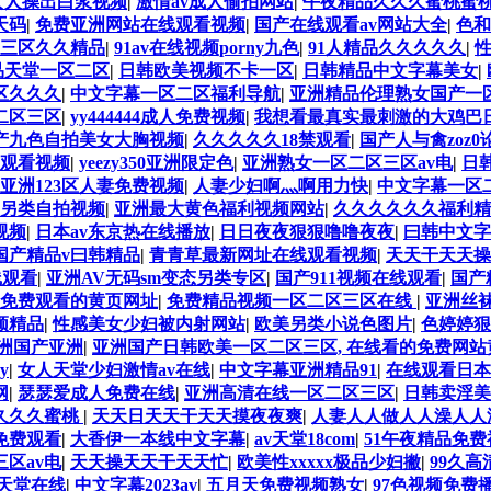
女人操出白浆视频
|
激情av成人偷拍网站
|
午夜精品久久久蜜桃蜜
天码
|
免费亚洲网站在线观看视频
|
国产在线观看av网站大全
|
色和
三区久久精品
|
91av在线视频porny九色
|
91人精品久久久久久
|
性
品天堂一区二区
|
日韩欧美视频不卡一区
|
日韩精品中文字幕美女
|
区久久久
|
中文字幕一区二区福利导航
|
亚洲精品伦理熟女国产一
二区三区
|
yy444444成人免费视频
|
我想看最真实最刺激的大鸡巴
产九色自拍美女大胸视频
|
久久久久久18禁观看
|
国产人与禽zoz0
线观看视频
|
yeezy350亚洲限定色
|
亚洲熟女一区二区三区av电
|
日
亚洲123区人妻免费视频
|
人妻少妇啊灬啊用力快
|
中文字幕一区
另类自拍视频
|
亚洲最大黄色福利视频网站
|
久久久久久久福利精
视频
|
日本av东京热在线播放
|
日日夜夜狠狠噜噜夜夜
|
曰韩中文字
国产精品v曰韩精品
|
青青草最新网址在线观看视频
|
天天干天天操
线观看
|
亚洲AV无码sm变态另类专区
|
国产911视频在线观看
|
国产
免费观看的黄页网址
|
免费精品视频一区二区三区在线
|
亚洲丝袜
频精品
|
性感美女少妇被内射网站
|
欧美另类小说色图片
|
色婷婷狠
亚洲国产亚洲
|
亚洲国产日韩欧美一区二区三区, 在线看的免费网
y
|
女人天堂少妇激情av在线
|
中文字幕亚洲精品91
|
在线观看日本
网
|
瑟瑟爱成人免费在线
|
亚洲高清在线一区二区三区
|
日韩卖淫美
久久久蜜桃
|
天天日天天干天天摸夜夜爽
|
人妻人人做人人澡人人
免费观看
|
大香伊一本线中文字幕
|
av天堂18com
|
51午夜精品免费
区av电
|
天天操天天干天天忙
|
欧美性xxxxx极品少妇撇
|
99久
av天堂在线
|
中文字幕2023av
|
五月天免费视频熟女
|
97色视频免费